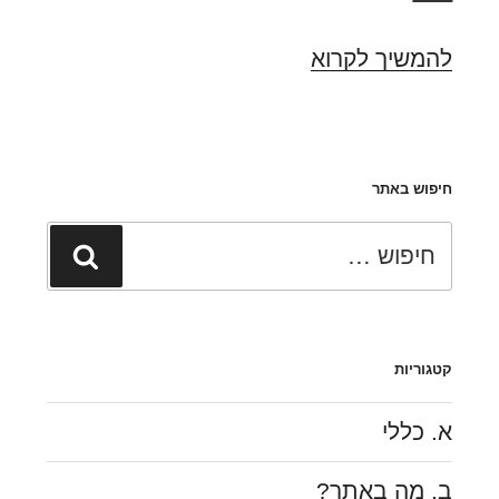
המהות
להמשיך לקרוא
המשפטית
של
החלטת
חיפוש באתר
בית
משפט
חפש:
חיפוש
להעביר
הכרעה
בעניין
כלשהו
קטגוריות
להליך
א. כללי
גישור
ב. מה באתר?