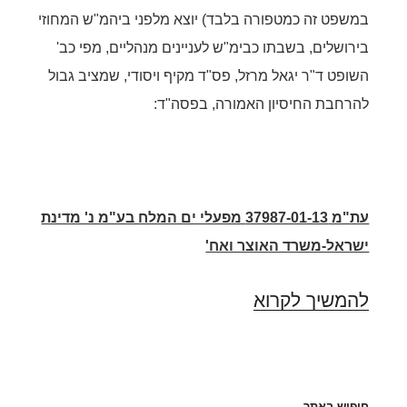
במשפט זה כמטפורה בלבד) יוצא מלפני ביהמ"ש המחוזי
בירושלים, בשבתו כבימ"ש לעניינים מנהליים, מפי כב'
השופט ד"ר יגאל מרזל, פס"ד מקיף ויסודי, שמציב גבול
להרחבת החיסיון האמורה, בפסה"ד:
עת"מ 37987-01-13 מפעלי ים המלח בע"מ נ' מדינת
ישראל-משרד האוצר ואח'
הגבולות
להמשיך לקרוא
של
חיסיון
הליך
חיפוש באתר