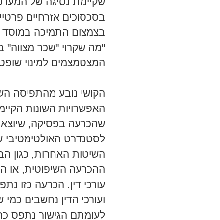
שקיימת נסיגה של המער
בסכסוכים אזרחיים פרטיים,
בצמצום התמיכה במוסד ה
"מה שקרוי "שכר מצווה" ב
המצטמצמים למינוי שופטי
הקושי נובע מהתפיסה השל
האפשרויות השונות הקיימו
שהכרעה בפסיקה, שיוצא
לסטנדרט האולטימטיבי ש
השיטות האחרות, כגון הב
ההכרעה השיפוטית, או הכ
עורכי דין. הכרעה כזו 
ועורכי הדין נחשבים כמי
לעומתם הגישור נתפס כהל