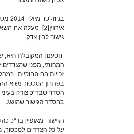
בניוזלטר מיולי 2014 מטעםMediate.Com
אירווין
[2]
מעלה את השאלה
גישור לבין צדק.
הטענה המקובלת היא, שהג
המהותי, מפני שהצדדים לה
זכויותיהם החוקיות במהל
בפתרון הסכסוך נשוא ההלי
הסדר שבד"כ צודק בעיני 
בהסדר הגישור שהושג.
הגישור מאופיין בד"כ כהל
על כל הצדדים לסכסוך, מ