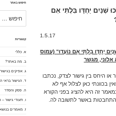
חיפוש באתר
ְׁנַיִם יַחְדָּו בִּלְתִּי אִם
חפש:
1.5.17
קטגוריות
ׁנַיִם יַחְדָּו בִּלְתִּי אִם נוֹעָדוּ"
(עמוס
א. כללי
א אלוני, מגשר
ב. מה באתר?
ג. אפיקים בגישור
או היחס בין גישור לצדק, נכתבו
ד. הגישור בראי ה
ין בכוונתי כאן לצלול אף לא
ה. פסק והסדר
מאמר זה היא להציג בפני הקורא
התחבטות באשר לתשובה לה.
ו. תעודי גישור –
ז. מאמרים בנושאי