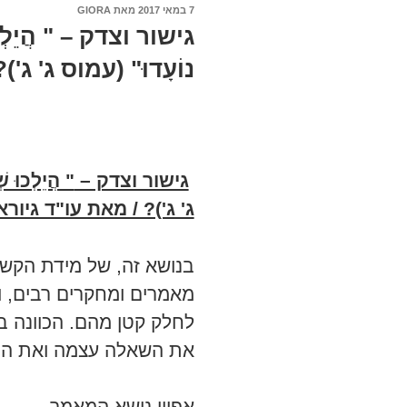
פורסם
7 במאי 2017
מאת
GIORA
ב
גישור וצדק – " הֲיֵלְכוּ ש
נוֹעָדוּ" (עמוס ג' ג')?
גישור וצדק –
" הֲיֵלְכוּ שְ
ג' ג')? / מאת עו"ד גיור
בנושא זה, של מידת הקשר 
מאמרים ומחקרים רבים, וא
לחלק קטן מהם. הכוונה ב
את השאלה עצמה ואת ה
אפיון נושא המאמר