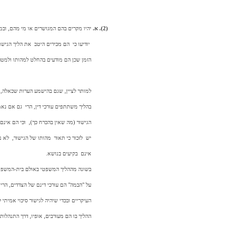
(2). א.
יהיו מקרים בהם המגושרים או מי מהם, ובמי
יודיעו כי
הם מכירים היטב
את הליך הגישור
הזמן שכן הם מודעים בהחלט למהותו ולמטרו
למותר לציין, שגם בהישמע הערות שכאלה,
בהליך משתתפים עורכי דין, הרי
גם אם נאמ
הגישור (מה שאין בהכרח כך),
וכי הם אינם
יש
לזכור כי תאור
מהותו של הגישור,
לא נ
אינם
בקיעים בנושא.
בשונה מההליך המשפטי באולם בית-המשפט,
על "הבמה" הם עורכי דינם של הצדדים, הרי
העיקריים ובכדי שיהיה לגישור סיכוי אמיתי
ההליך בו הם מעורבים, אופיו, דרך התנהלותו