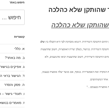
חיפוש באתר
ך שהותקן שלא כהלכה
חפש:
 שהותקן שלא כהלכה
קטגוריות
בין תחום החשיבה היצירתית. דוגמא מובהקת לכך היא הקבלה בין
שלב
א. כללי
שיבה היצירתית. בגישור, בשלב יצירת האופציות, חשוב שההצעות
חום החשיבה היצירתית, חשוב שההצעות יבואו מהנועצים, ולא
ב. מה באתר?
ג. אפיקים בגישור
המקרה ואת האפשרויות. בנוסף, אם מגשר יעלה אופציה בעצמו,
ד. הגישור בראי ה
ת אחד המשתתפים.
ה. פסק והסדר
ת אופציות בעצמם…"
ו. תעודי גישור –
ז. מאמרים בנושאי