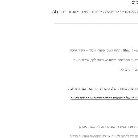
ום.
 מודיע לו שאלה ייבחנו בשלב מאוחר יותר (4).
______________________________________
http://w
i
l
, תחת השם
סיפורי גישור – גישור הלכה
ידונה המחשבה, שמא יש מקום לכך, ששלב הצגת
ב
יותר בהליך.
גישור, כלומר,
שלב
ההכרות
היה נערך
בצורה
נרחבת
יות" של הנמצאים בחדר הישיבות ומתחילים בבניית
הזדמנות בגישור
שערכתי זה לא מכבר, אכן כך
ה כדי לתרום לבניית אווירה מתאימה ומודעות הדדית.