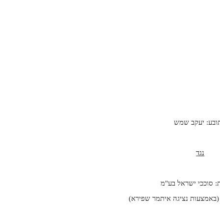
ובע: יעקב שמש
נגד
 סוככי ישראל בע"מ
(באמצעות נציגה איתמר שפירא)