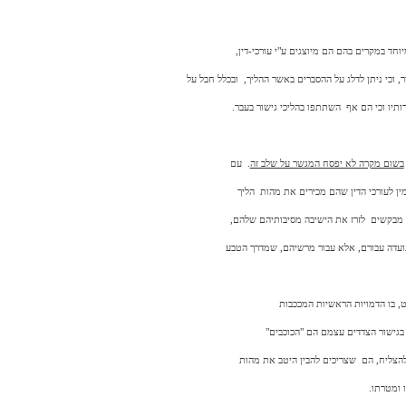
וחד במקרים בהם הם מיוצגים ע"י עורכי-דין,
, וכי ניתן לדלג על ההסברים באשר ההליך,
ובכלל חבל על
תיו וכי הם אף
השתתפו בהליכי גישור בעבר.
בשום מקרה לא יפסח המגשר על שלב זה
.
עם
ין לעורכי הדין שהם מכירים את מהות
הליך
 מבקשים
לזרז את הישיבה מסיבותיהם שלהם,
ועדה עבורם, אלא עבור מרשיהם, שמדרך הטבע
 בו הדמויות הראשיות המככבות
 בגישור הצדדים עצמם הם "הכוכבים"
 להצליח, הם
שצריכים להבין היטב את מהות
 ומטרתו.