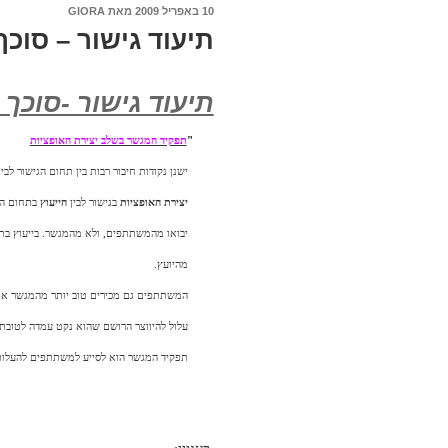
פורסם
10 באפריל 2009
מאת
GIORA
ב
תיעוד גישור – סוכ
תיעוד גישור -סוכך
"
תפקיד המגשר בשלב יצירת האופציות
ישנן נקודות חיבור רבות בין תחום הגישור ל
יצירת האופציות
בגישור לבין
הייעוץ
בתחום הח
יבואו מהמשתתפים, ולא מהמגשר. בייעוץ בת
מהיועץ.
המשתתפים גם מכירים טוב יותר מהמגשר את 
עלול להיווצר הרושם שהוא נקט עמדה לטוב
תפקיד המגשר הוא לסייע למשתתפים להעלו