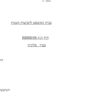
בעניין:
בבית המשפט לתביעות קטנות
תיק ת.ק.
BBBB/08
בעיר
פלונית
הת
הנתבעת: