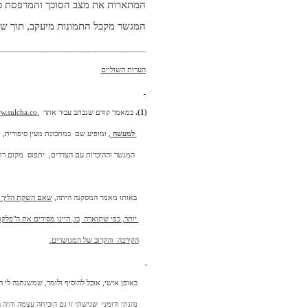
המתארות את מצב הסוכך והמרפסת כי
המגשר מקבל התמונות מיעקב, תוך שהוא
_______________________________
הערות השוליים
(1).
במאמר קודם שנכתב עבור אתר
ww.sulcha.co.
למעשה
,
ומופיע שם
במתכונת מעין סיפורית,
נ
המגשר וההיכרות עם הצדדים,
יתפוס
מקום רח
באותו מאמר המסקנה היתה
,
שאם
השקת הליך ה
יותר, כפי שתוארה
בו,
היינו מסירים את ה"פלקט
הקירבה
והקרוב של המגושרים
.
באופן אישי, אוכל להוסיף ולומר, שמשנתנה לי ה
נהגתי ודומני
שגישתי זו גם הוכיחה עצמה והיה ב