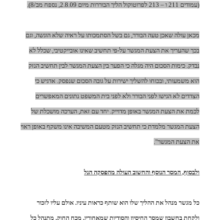
(עמודים 211 ו – 213 לפרוטוקול הליך הבוררות מיום 2.8.09, נספח מב/8).
מכאן עולה שאכן טעה הבורר, גם בשל הסתמכותו על ראיה שלא הוגשה, וגם
בכך שהעריך את הצעת המגשר על-פי תחשיב שאינו אובייקטיבי, שכלל לא
נבדק. כימות הסכום היה מגלה כי הפער בין הצעת המגשר לבין תחשיב הנזק
הוא משמעותי, ובכוחו להשליך ישירות על גובה הסכום שנפסק. אדגיש כי
הצדדים לא הגישו לפני הבורר ולא לפני בית המשפט נתונים המאפשרים
לכמת את הצעת המגשר באופן מדוייק. יחד עם זאת, הערכה מושכלת של
הצעת המגשר מלמדת כי תחשיב הנזק מטעם המשיבה אינו משקף באופן ראוי
את הצעת המגשר".
ולבסוף, המסר הנוסף והחשוב העולה מהפסקה הנל
כל מגשר מנהל את ההליך שלו הוא שותף כראות עיניו. אולם עליו לזכור
ולקחת בחשבון שמסך החיסיון והסודיות שמאחוריו, מכח החוק, מתנהל כל