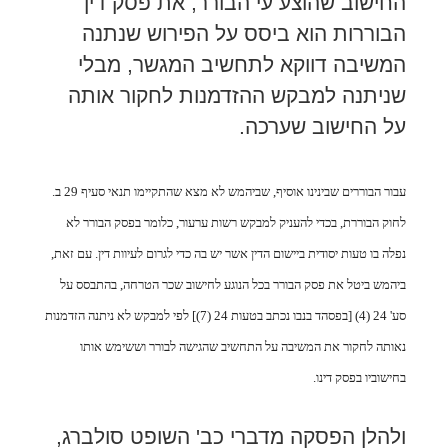
החישוב שהוצע עי הבורר, את פסק דין
הבוררות הוא ביסס על הפירוש שנתנה
המשיבה דווקא לתחשיב המגשר, מבלי
שניתנה למבקש ההזדמנות לחקור אותה
על החישוב שערכה.
עבור הבוררים שבינינו אוסיף, שביהמש לא מצא שהתקיימו תנאי סעיף 29 ב.
לחוק הבוררת, בכדי להעניק למבקש רשות ערעור, כלומר בפסק הבורר לא
נפלה בו טעות יסודית ביישום הדין אשר יש בה כדי לגרום לעיוות דין. עם זאת,
ביהמש ביטל את פסק הבורר בכל הנוגע לחישוב שכר הטרחה, בהתבסס על
סע' 24 (4) [בפסהד בנבו נכתב בטעות 24 (7)] לפי למבקש לא ניתנה הזדמנות
נאותה לחקור את המשיבה על התחשיב שהגישה לבורר וששימש אותו
בחישוביו בפסק דינו.
ולהלן הפסקה מדברי כב' השופט סולברג,