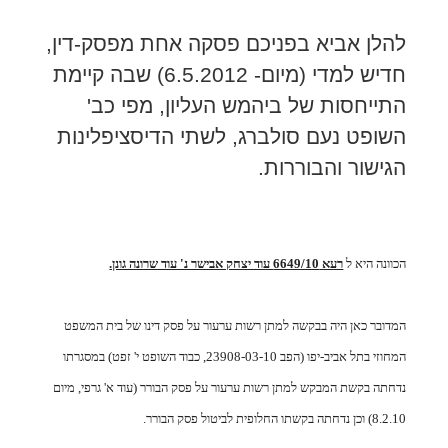
להלן אביא בפניכם פסקה אחת מפסק-דין,
חדיש למדי (מיום- 6.5.2012) שבה קיימת
התייחסות של ביהמש העליון, מפי כב'
השופט נעם סולברג, לשתי הדיסציפלינות
הגישור והבוררות.
הכוונה היא ל
רעא 6649/10 עוד יצחק אבישר נ' עוד שרונה גונן.
המדובר כאן היה בבקשה למתן רשות ערעור על פסק דינו של בית המשפט
המחוזי בתל אביב-יפו (הפב 23908-03-10, כבוד השופט י' זפט) במסגרתו
נדחתה בקשת המבקש למתן רשות ערעור על פסק הבורר (עוד א' גרפי, מיום
8.2.10) וכן נדחתה בקשתו החלופית לביטול פסק הבורר.