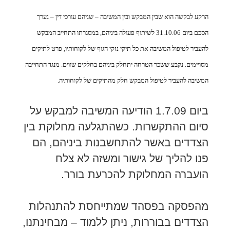
הרקע לבקשה הוא שבין המבקש ובין המשיבה – שניהם עורכי דין – נערך
הסכם ביום 31.10.06 לשיתוף פעולה ביניהם, במסגרתו התחייב המבקש
להעביר לטיפול המשיבה את כל תיקי נזקי הגוף של לקוחותיו, פרט לתיקים
מסויימים. נקבע ששכר הטרחה יתחלק ביניהם בחלקים שווים. מנגד התחייבה
המשיבה להעביר לטיפול המבקש חלק מהתיקים של לקוחותיה.
ביום 1.7.09 הודיעה המשיבה למבקש על
סיום ההתקשרות. כשהתגלעה מחלוקת בין
הצדדים באשר להתחשבנות ביניהם, הם
פנו להליך של גישור ומשזה לא צלח
הועברה המחלוקת להכרעת בורר.
מהפסקה בפסהד שמתייחסת להתנהלות
הצדדים בבוררות, ניתן ללמוד – מבחינתנו,