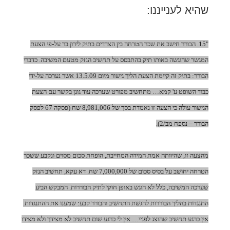
שהיא לענייננו:
"15. הבורר חישב את שכר הטרחה בין הצדדים בתיק לירון בר על-פי הצעת
המגשר שהוגשה באותו תיק בהתבסס על תחשיב הנזק מטעם המשיבה. כדברי
הבורר: בתיק זה קיימת הצעת הליך גישור מיום 13.5.09 אשר נערכה על-ידי
כבוד השופט ע' קמא… מתחשיב מפורט שערכה עוד גונן בקשר עם הצעת
הגישור עולה כי הצעה זו נאמדת בסך של 8,981,006 שח (פסקה 67 לפסק
הבורר – נספח מב/2).
מהצעה זו, שהיוותה אמת המידה המחייבת, הופחת סכום מסוים ונקבע ששכר
הטרחה יחושב על בסיס סכום של 7,000,000 שח. דא עקא, תחשיב הנזק
שערכה המשיבה, כלל לא הוגש באופן חוקי לתיק הבוררות. המבקש הביע
התנגדות בהליך הבוררות להגשת התחשיב והבורר קבע: שמענו את ההתנגדות.
אין כרגע תחשיב שהוצג לפניי… אין לי כרגע שום תחשיב לא מצידך ולא מצידו