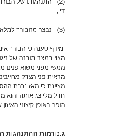
(2) התנהגותו של הבורר
דין;
(3) נבצר מהבורר למלא את תפקידו").
מידף טענה כי הבורר איננ
מצוי במצב מובנה של ניג
ממשי מפני משוא פנים מצי
מראית פני הצדק מחייבים
מציינת כי מאז נכרת ההסכ
חדל מלייצג אותה והוא מיי
הופר באופן קיצוני האיזו
ג
.
נורמות ההתנהגות ה