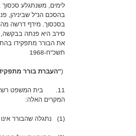
לימים, משנתגלע סכסוך ב
בהסכם הנ"ל שביניהן, פנת
בסכסוך. מידף דרשה מהב
סירב היא פנתה בבקשה, נ
תשכ"ח-1968
(
"העברת בורר מתפקיד
11. בית המשפט רשאי
המקרים האלה:
(1) נתגלה שהבורר אינו ראוי לאמון הצדדים;