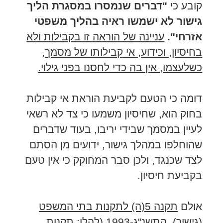
קובע כי
"דברים שנמסרו במסגרת הליך
גישור לא ישמשו ראיה בהליך משפטי
אזרחי".
עניינה של הוראה זו בקבילות ולא
בחיסיון, וכידוע, אי קבילותו של מסמך,
כשלעצמו, אין בה כדי לחסנו בפני גילוי.
דומה כי הטעם לקביעת הוראת אי קבילות
בחוק הוא, שחיסיון משמעו כי צד לא רשאי
לעיין במסמך שבידי יריבו, בעוד שדברים
שהוחלפו במהלך גישור, ידועים מן הסתם
לצד שכנגד, ולכן סבר המחוקק כי אין טעם
בקביעת חיסיון.
אולם
תקנה 5(ה) לתקנות בתי המשפט
(גישור), התשנ"ג-1993 (
להלן: תקנות