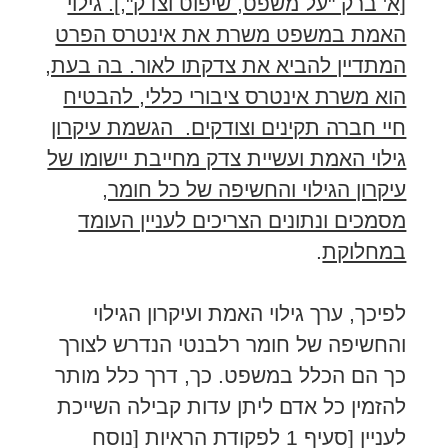
[א' ברק "על משפט, שיפוט וצדק",]. גילוי
האמת במשפט משרת את אינטרס הפרט
המתדיין להביא את צדקתו לאור. בה בעת,
הוא משרת אינטרס ציבורי כללי, להבטיח
חיי חברה תקינים וצודקים. הגשמת עיקרון
גילוי האמת ועשיית צדק מחייבת יישומו של
עיקרון הגילוי והחשיפה של כל חומר,
מסמכים ונתונים הצריכים לעניין העומד
במחלוקת
.
לפיכך, ערך גילוי האמת ועיקרון הגילוי
והחשיפה של חומר רלבנטי הנדרש לצורך
כך הם הכלל במשפט. כך, דרך כלל מותר
להזמין כל אדם ליתן עדות קבילה השייכת
לעניין [סעיף 1 לפקודת הראיות [נוסח