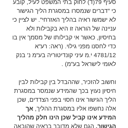
סעיף 79(ד) לחוק בתי המשפט לעיל, קובע
כי "דברים שנמסרו במסגרת הליך הגישור
לא ישמשו ראיה בהליך האזרחי". יש לציין כי
עניינה של הוראה זו היא בקבילות ולא
בחיסיון, כאשר אי קבילותו של מסמך אין בו
כדי לחסנו מפני גילוי. (ראה: רע"א
4781/12 י.מ עיני קונדיטוריה בע"מ נ' בנק
לאומי לישראל בע"מ) .
וחשוב להזכיר, שההבדל בין קבילות לבין
חיסיון נעוץ בכך שהמידע שנמסר במסגרת
הליך הגישור אינו חסוי בפני הצדדים, שכן
אלה נחשפו אליו במסגרת ההליך,
אך
המידע אינו קביל שכן הינו חלק מהליך
הגישור.
הגם שלא מדובר בראיה שהובאה