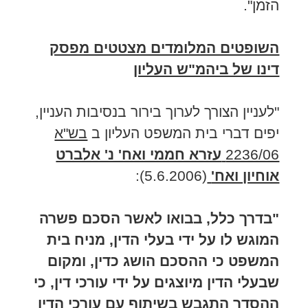
הזמן".
השופטים המלומדים מצטטים מפסק
דינו של ביהמ"ש העליון
"לעניין הצורך לערוך בירור בנסיבות העניין,
יפים דברי בית המשפט העליון ב
בש"א
2236/06
עזרא חממי ואח' נ' אלברט
אוחיון ואח'
(5.6.2006):
"בדרך כלל, בבואו לאשר הסכם פשרה
המוגש לו על ידי בעלי הדין, מניח בית
המשפט כי ההסכם הושג כדין, ומקום
שבעלי הדין מיוצגים על ידי עורכי דין, כי
ההסדר התגבש בשיתוף עם עורכי הדין