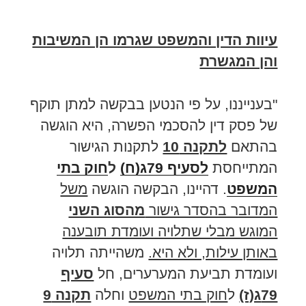
עיוות הדין והמשפט שגרמו הן המשיבות
והן המגשרת
"בענייננו, על פי הנטען בבקשה למתן תוקף
של פסק דין להסכמי הפשרה, היא הוגשה
בהתאם
לתקנה 10
לתקנות הגישור
המתייחסת
לסעיף 79ג(ח)
ל
חוק בתי
המשפט
. דהיינו, הבקשה הוגשה
משל
המדובר בהסדר גישור
מהסוג השני
המוגש מבלי שתלויה ועומדת תובענה
באותן עילות, ולא היא.
משהייתה תלויה
ועומדת תביעת המערערים, חל
סעיף
79ג(ז)
ל
חוק בתי המשפט
וחלה
תקנה 9